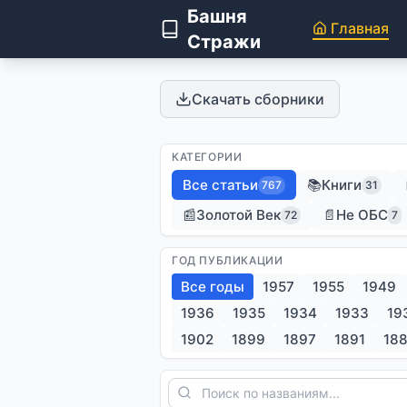
Башня
Главная
Стражи
Скачать сборники
КАТЕГОРИИ
1927
1928
1929
1930
Все статьи
📚
Книги
767
31
📰
Золотой Век
📄
Не ОБС
72
7
ГОД ПУБЛИКАЦИИ
Все годы
1957
1955
1949
1936
1935
1934
1933
19
1902
1899
1897
1891
18