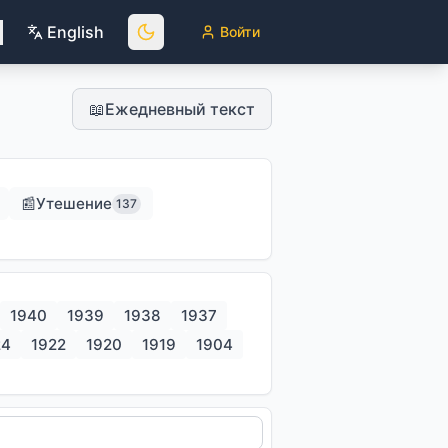
English
Войти
📖
Ежедневный текст
938
1939
1940
1941
1942
1943
1944
194
📰
Утешение
137
1940
1939
1938
1937
24
1922
1920
1919
1904