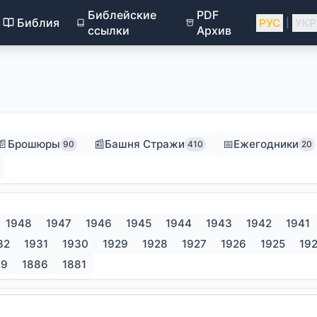
Библейские
PDF
Библия
РУС
УКР
|
ссылки
Архив
1931
1932
1933
1934
1935
1936
1937
1
📄
Брошюры
📰
Башня Стражи
📅
Ежегодники
90
410
20
Текст не найден
1948
1947
1946
1945
1944
1943
1942
1941
32
1931
1930
1929
1928
1927
1926
1925
19
89
1886
1881