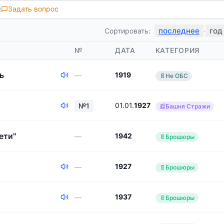
ы
Задать вопрос
последнее
год
Сортировать:
·
№
ДАТА
КАТЕГОРИЯ
ь
1919
—
📄
Не ОБС
01
.
01
.
1927
№
1
📰
Башня Стражи
ети"
1942
—
📄
Брошюры
1927
—
📄
Брошюры
1937
—
📄
Брошюры