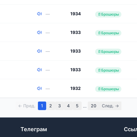
1934
—
📄
Брошюры
1933
—
📄
Брошюры
1933
—
📄
Брошюры
1933
—
📄
Брошюры
1932
—
📄
Брошюры
...
← Пред.
1
2
3
4
5
20
След. →
Телеграм
Ссы