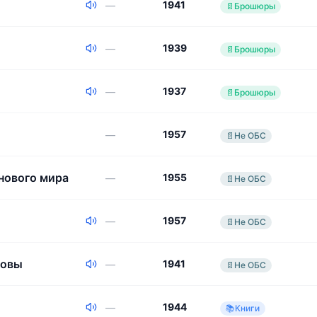
1941
—
📄
Брошюры
1939
—
📄
Брошюры
1937
—
📄
Брошюры
1957
—
📄
Не ОБС
нового мира
1955
—
📄
Не ОБС
1957
—
📄
Не ОБС
говы
1941
—
📄
Не ОБС
1944
—
📚
Книги