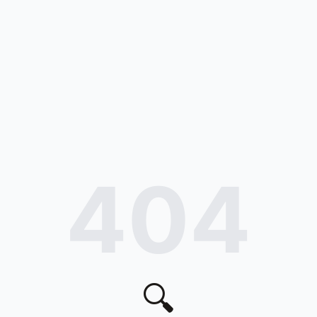
404
🔍