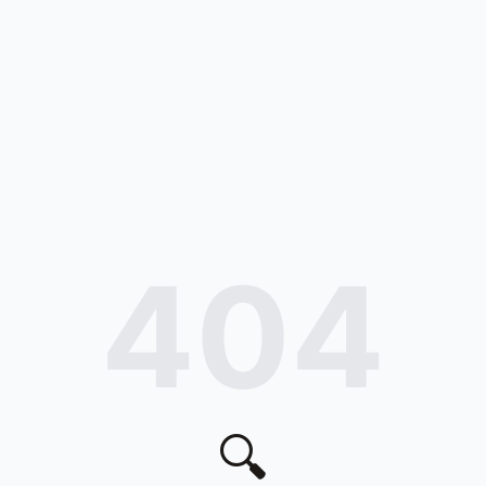
404
🔍