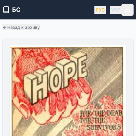
БС
РУС
УКР
|
Назад к архиву