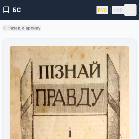
БС
РУС
УКР
|
Назад к архиву