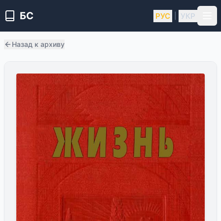
БС
РУС
УКР
|
Назад к архиву