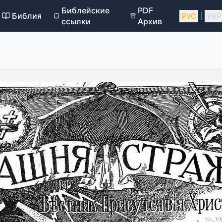
Библейские
PDF
Библия
РУС
УКР
|
ссылки
Архив