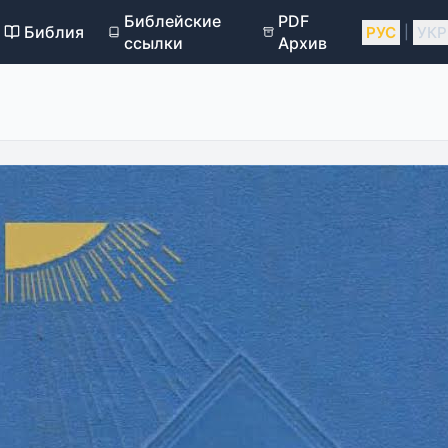
Библейские
PDF
Библия
РУС
УКР
|
ссылки
Архив