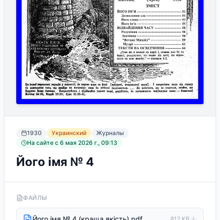
1930
Украинский
Журналы
На сайте с
6 мая 2026 г., 09:13
Його імя № 4
ФАЙЛЫ
Його імя № 4 (краща якість).pdf
812 KB