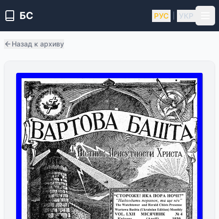
БС
РУС
УКР
|
Назад к архиву