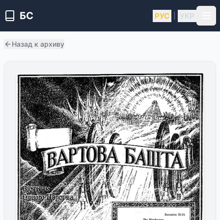
БС
РУС
УКР
|
Назад к архиву