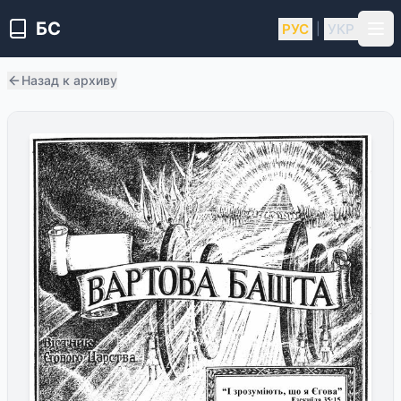
БС
РУС
УКР
|
Назад к архиву