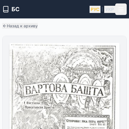
БС
РУС
УКР
|
Назад к архиву