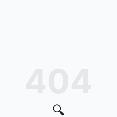
404
🔍